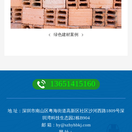
<
绿色建材案例
>
13651415160
地 址：深圳市南山区粤海街道高新区社区沙河西路1809号深
圳湾科技生态园2栋B904
邮 箱：hy@szhyhbkj.com