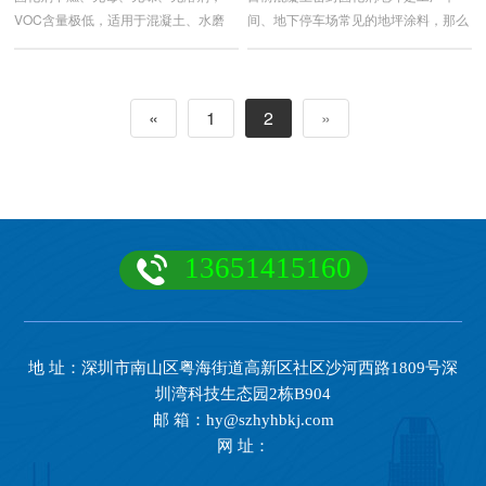
VOC含量极低，适用于混凝土、水磨
间、地下停车场常见的地坪涂料，那么
石、耐磨地面及所有新老混凝土制品。
如何用好混凝土密封固化剂呢？如何做
固化剂渗透到混凝土中后，与混凝土中
好固化剂地坪？都很讲究。深圳宏垚环
的组分发生化学反应，生成坚硬的结晶
保科技小编给大家分享:如何做好固化
«
1
2
»
物质。
剂地坪？混凝土固化剂的施工细节。
13651415160
地 址：深圳市南山区粤海街道高新区社区沙河西路1809号深
圳湾科技生态园2栋B904
邮 箱：hy@szhyhbkj.com
网 址：