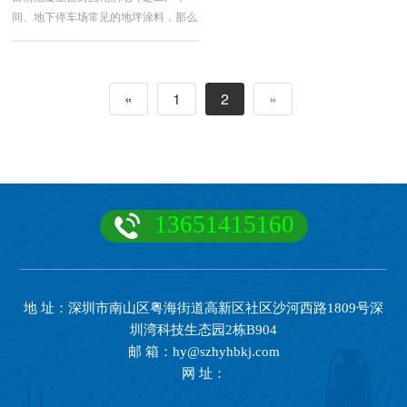
间、地下停车场常见的地坪涂料，那么
如何用好混凝土密封固化剂呢？如何做
好固化剂地坪？都很讲究。深圳宏垚环
保科技小编给大家分享:如何做好固化
«
1
2
»
剂地坪？混凝土固化剂的施工细节。
13651415160
地 址：深圳市南山区粤海街道高新区社区沙河西路1809号深
圳湾科技生态园2栋B904
邮 箱：hy@szhyhbkj.com
网 址：